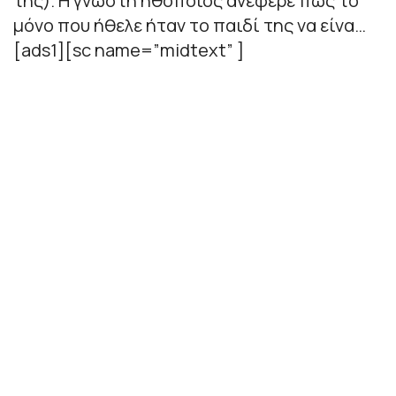
της). Η γνωστή ηθοποιός ανέφερε πως το
μόνο που ήθελε ήταν το παιδί της να είνα…
[ads1][sc name=”midtext” ]