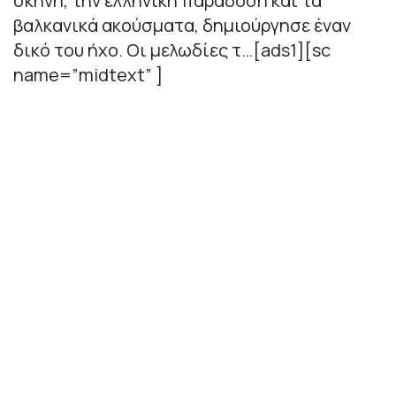
σκηνή, την ελληνική παράδοση και τα
βαλκανικά ακούσματα, δημιούργησε έναν
δικό του ήχο. Οι μελωδίες τ…[ads1][sc
name=”midtext” ]