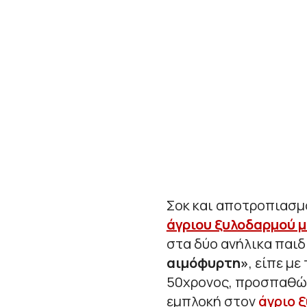
Σοκ και αποτροπιασμ
άγριου ξυλοδαρμού μ
στα δύο ανήλικα παιδ
αιμόφυρτη»
, είπε μ
50χρονος, προσπαθώντ
εμπλοκή στον
άγριο 