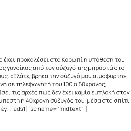
ό έχει προκαλέσει στο Κορωπί η υπόθεση του
ας γυναίκας από τον σύζυγό της μπροστά στα
ους. «Ελάτε, βρήκα την σύζυγό μου αιμόφυρτη»,
νή σε τηλεφωνητή του 100 ο 50χρονος,
ει τις αρχές πως δεν έχει καμία εμπλοκή στον
υπέστη η 40χρονη σύζυγός του, μέσα στο σπίτι
 έγ…[ads1][sc name=”midtext” ]