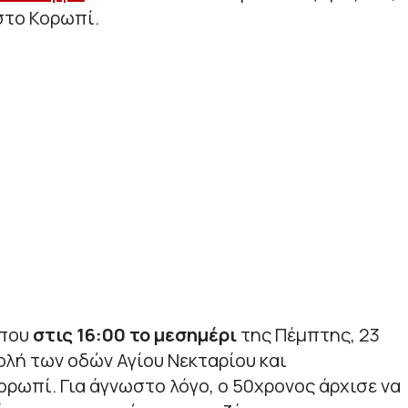
στο Κορωπί.
ίπου
στις 16:00 το μεσημέρι
της Πέμπτης, 23
λή των οδών Αγίου Νεκταρίου και
ορωπί. Για άγνωστο λόγο, ο 50χρονος άρχισε να