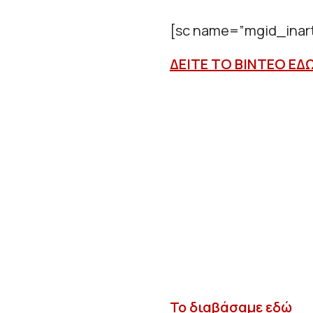
[sc name=”mgid_inart
ΔΕΙΤΕ ΤΟ ΒΙΝΤΕΟ ΕΔ
Το διαβάσαμε εδώ