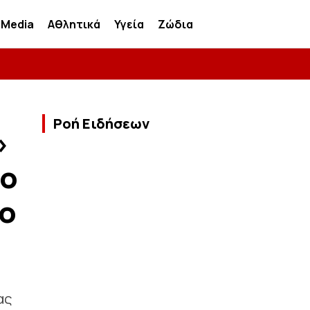
Media
Αθλητικά
Υγεία
Ζώδια
Ροή Ειδήσεων
»
το
το
ας