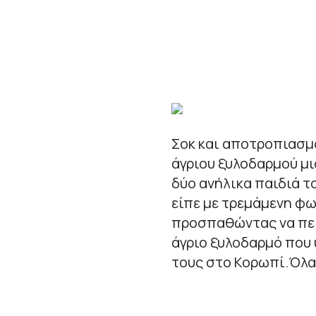
Σοκ και αποτροπιασμ
άγριου ξυλοδαρμού μι
δύο ανήλικα παιδιά τ
είπε με τρεμάμενη φω
προσπαθώντας να πείσ
άγριο ξυλοδαρμό που 
τους στο Κορωπί.Όλα