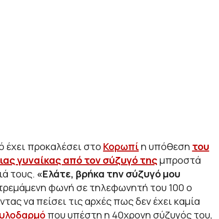
ό έχει προκαλέσει στο
Κορωπί
η υπόθεση
του
ιας γυναίκας από τον σύζυγό της
μπροστά
ιά τους.
«Ελάτε, βρήκα την σύζυγό μου
ε τρεμάμενη φωνή σε τηλεφωνητή του 100 ο
ας να πείσει τις αρχές πως δεν έχει καμία
ξυλοδαρμό
που υπέστη η 40χρονη σύζυγός του,