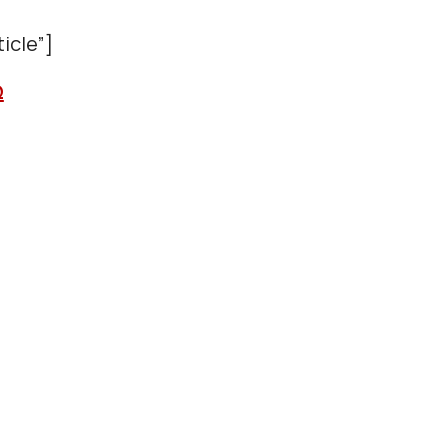
icle”]
Ω