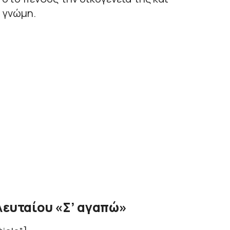
 γνώμη.
λευταίου «Σ’ αγαπώ»