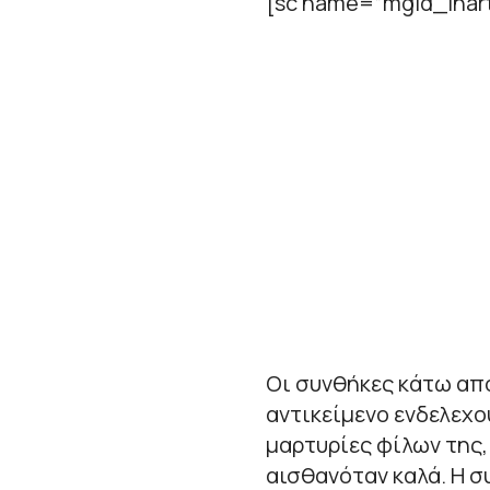
[sc name=”mgid_inart
Οι συνθήκες κάτω από
αντικείμενο ενδελεχο
μαρτυρίες φίλων της,
αισθανόταν καλά. Η σ