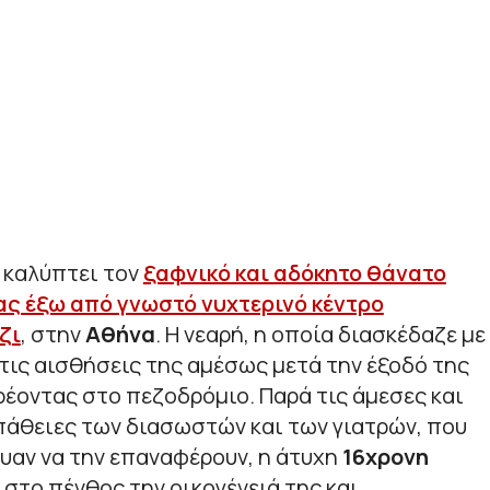
 καλύπτει τον
ξαφνικό και αδόκητο θάνατο
ας έξω από γνωστό νυχτερινό κέντρο
ζι
, στην
Αθήνα
. Η νεαρή, η οποία διασκέδαζε με
 τις αισθήσεις της αμέσως μετά την έξοδό της
ρέοντας στο πεζοδρόμιο. Παρά τις άμεσες και
θειες των διασωστών και των γιατρών, που
υαν να την επαναφέρουν, η άτυχη
16χρονη
 στο πένθος την οικογένειά της και