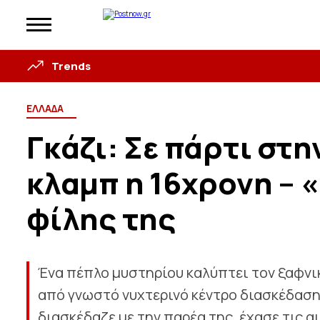
Trends
ΕΛΛΑΔΑ
Γκάζι: Σε πάρτι στη
κλαμπ η 16χρονη – 
φίλης της
Ένα πέπλο μυστηρίου καλύπτει τον ξαφνι
από γνωστό νυχτερινό κέντρο διασκέδασης
διασκέδαζε με την παρέα της, έχασε τις 