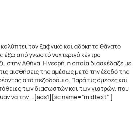
 καλύπτει τον ξαφνικό και αδόκητο θάνατο
ς έξω από γνωστό νυχτερινό κέντρο
ι, στην Αθήνα. Η νεαρή, η οποία διασκέδαζε με
 τις αισθήσεις της αμέσως μετά την έξοδό της
ρέοντας στο πεζοδρόμιο. Παρά τις άμεσες και
θειες των διασωστών και των γιατρών, που
υαν να την …[ads1][sc name=”midtext” ]