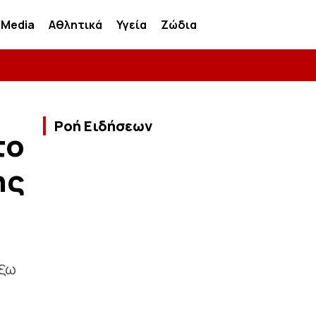
Media
Αθλητικά
Υγεία
Ζώδια
Ροή Ειδήσεων
το
ης
έξω