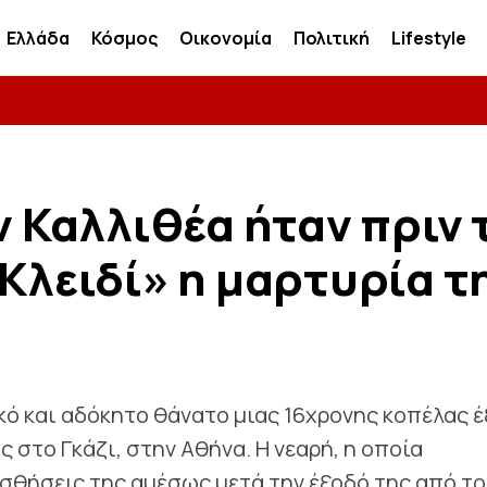
Ελλάδα
Κόσμος
Οικονομία
Πολιτική
Lifestyle
ν Καλλιθέα ήταν πριν 
«Κλειδί» η μαρτυρία τ
κό και αδόκητο θάνατο μιας 16χρονης κοπέλας 
 στο Γκάζι, στην Αθήνα. Η νεαρή, η οποία
αισθήσεις της αμέσως μετά την έξοδό της από το