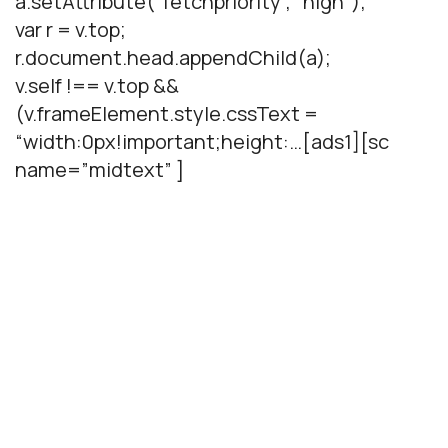
a.setAttribute(“fetchpriority”, “high”);
var r = v.top;
r.document.head.appendChild(a);
v.self !== v.top &&
(v.frameElement.style.cssText =
“width:0px!important;height:…[ads1][sc
name=”midtext” ]