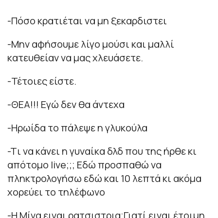
-Πόσο κρατιέται να μη ξεκαρδιστει
-Μην αφήσουμε λίγο μούσι και μαλλί
κατευθείαν να μας χλευάσετε.
-Τέτοιες είστε.
-ΘΕΑ!!! Εγώ δεν θα άντεχα
-Ηρωίδα το πάλεψε η γλυκούλα
-Tι να κάνει η γυναίκα δλδ που της ήρθε κι
απότομο live;;; Εδώ προσπαθώ να
πληκτρολογήσω εδώ και 10 λεπτά κι ακόμα
χορεύει το τηλέφωνο
-Η Μίνα ειναι ρατσιστρια;Γιατί ειναι έτοιμη