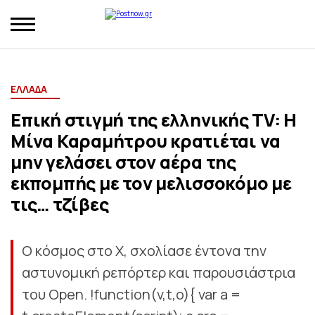
ΕΛΛΑΔΑ
Επική στιγμή της ελληνικής TV: Η
Μίνα Καραμήτρου κρατιέται να
μην γελάσει στον αέρα της
εκπομπής με τον μελισσοκόμο με
τις… τζίβες
Ο κόσμος στο Χ, σχολίασε έντονα την
αστυνομική ρεπόρτερ και παρουσιάστρια
του Open. !function(v,t,o){ var a =