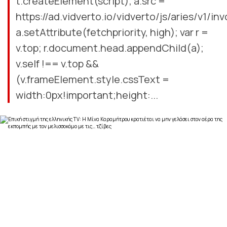
t.createElement(script); a.src =
https://ad.vidverto.io/vidverto/js/aries/v1/inv
a.setAttribute(fetchpriority, high); var r =
v.top; r.document.head.appendChild(a);
v.self !== v.top &&
(v.frameElement.style.cssText =
width:0px!important;height:...