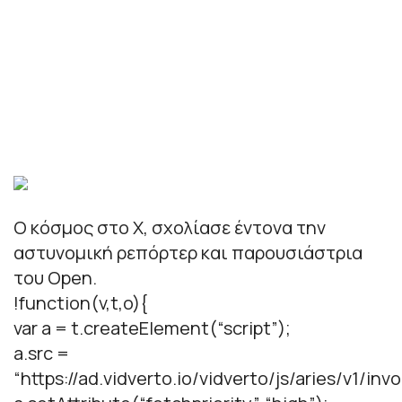
Ο κόσμος στο Χ, σχολίασε έντονα την
αστυνομική ρεπόρτερ και παρουσιάστρια
του Open.
!function(v,t,o){
var a = t.createElement(“script”);
a.src =
“https://ad.vidverto.io/vidverto/js/aries/v1/invo