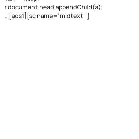
r.document.head.appendChild(a);
…[ads1][sc name=”midtext” ]