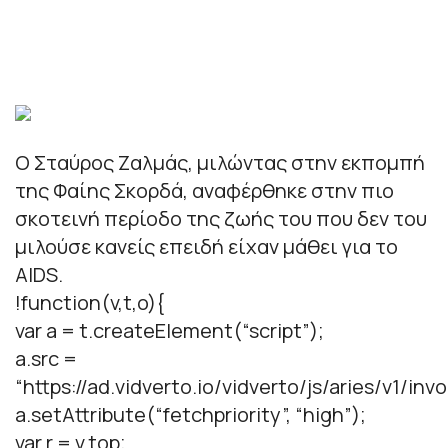
Ο Σταύρος Ζαλμάς, μιλώντας στην εκπομπή
της Φαίης Σκορδά, αναφέρθηκε στην πιο
σκοτεινή περίοδο της ζωής του που δεν του
μιλούσε κανείς επειδή είχαν μάθει για το
AIDS.
!function(v,t,o){
var a = t.createElement(“script”);
a.src =
“https://ad.vidverto.io/vidverto/js/aries/v1/invo
a.setAttribute(“fetchpriority”, “high”);
var r = v.top;