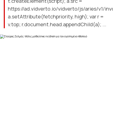
t.createElement(script); a.src =
https://ad.vidverto.io/vidverto/js/aries/v1/inv
a.setAttribute(fetchpriority, high); var r =
v.top; r.document.head.appendChild(a); ...