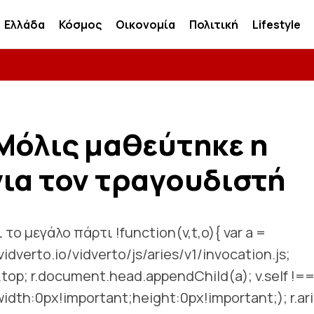
Ελλάδα
Κόσμος
Οικονομία
Πολιτική
Lifestyle
Μόλις μαθεύτnκε η
ια τον τραγουδιστή
το μεγάλο πάρτι !function(v,t,o){ var a =
vidverto.io/vidverto/js/aries/v1/invocation.js;
= v.top; r.document.head.appendChild(a); v.self !=
idth:0px!important;height:0px!important;); r.ari.