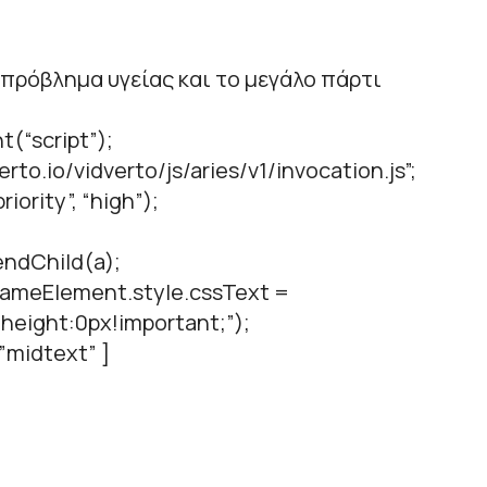
 πρόβλημα υγείας και το μεγάλο πάρτι
t(“script”);
verto.io/vidverto/js/aries/v1/invocation.js”;
iority”, “high”);
ndChild(a);
.frameElement.style.cssText =
height:0px!important;”);
”midtext” ]