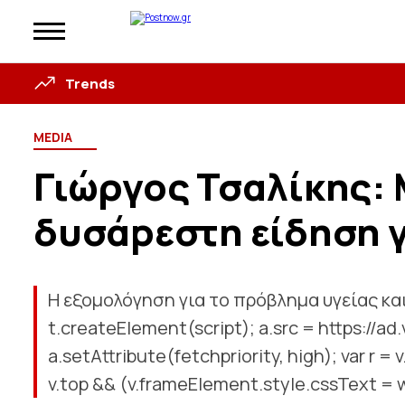
Trends
MEDIA
Γιώργος Τσαλίκης: 
δυσάpεστη είδηση γ
Η εξομολόγηση για το πρόβλημα υγείας και 
t.createElement(script); a.src = https://ad.
a.setAttribute(fetchpriority, high); var r 
v.top && (v.frameElement.style.cssText = w