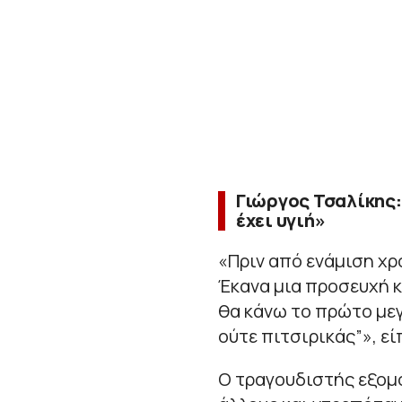
Γιώργος Τσαλίκης:
έχει υγιή»
«Πριν από ενάμιση χ
Έκανα μια προσευχή κ
θα κάνω το πρώτο μεγ
ούτε πιτσιρικάς”», ε
Ο τραγουδιστής εξομ