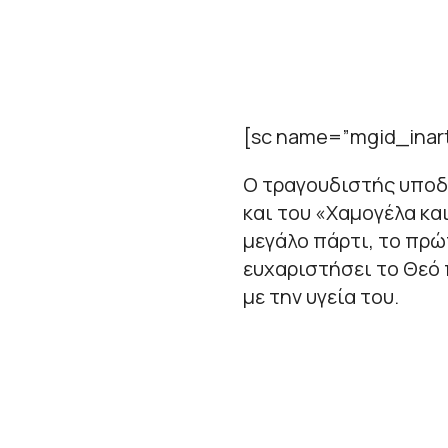
[sc name=”mgid_inart
Ο τραγουδιστής υποδέ
και του «Χαμογέλα κα
μεγάλο πάρτι, το πρώ
ευχαριστήσει το Θεό 
με την υγεία του.