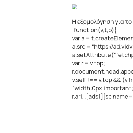
Η εξομολόγηση για το
!function(v,t,o){
var a = t.createElemen
a.src = “https://ad.vid
a.setAttribute(“fetchpr
var r = v.top;
r.document.head.appe
v.self !== v.top && (v
“width:0px!important;
r.ari…[ads1][sc name=