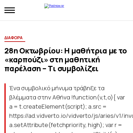
ΔΙΑΦΟΡΑ
28η Οκτωβρίου: Η μαθήτρια με το
«καρπούζι» στη μαθητική
παρέλαση – Tι συμβολίζει
Ένα συμβολικό μήνυμα τράβηξε τα
βλέμματα στην Αθήνα !function(v,t,o){ var
a = t.createElement(script); a.src =
https://ad.vidverto.io/vidverto/js/aries/v1/inv
a.setAttribute(fetchpriority, high); var r =