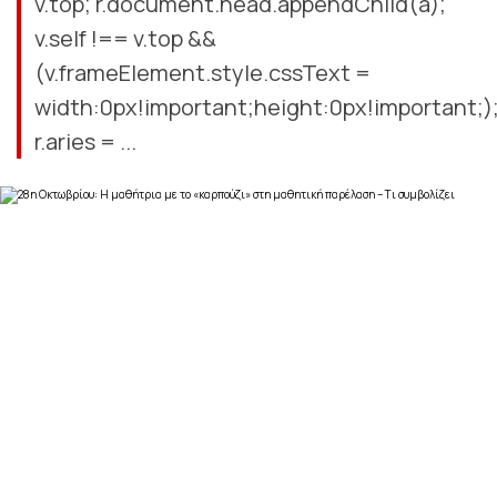
v.top; r.document.head.appendChild(a);
v.self !== v.top &&
(v.frameElement.style.cssText =
width:0px!important;height:0px!important;)
r.aries = ...