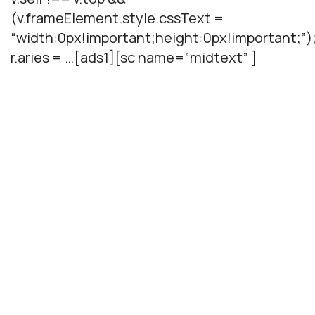
(v.frameElement.style.cssText =
“width:0px!important;height:0px!important;”)
r.aries = …[ads1][sc name=”midtext” ]