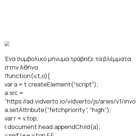
Ένα συμβολικό μήνυμα τράβηξε τα βλέμματα
στην Αθήνα
!function(v,t,o){
var a = t.createElement(“script”);
a.src =
“https://ad.vidverto.io/vidverto/js/aries/v1/invo
a.setAttribute(“fetchpriority”, “high”);
var r = v.top;
r.document.head.appendChild(a);
v.self !== v.top &&