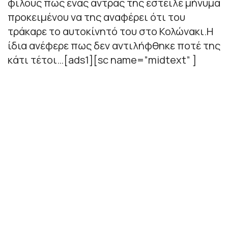
φίλους πως ένας άντρας της έστειλε μήνυμα
προκειμένου να της αναφέρει ότι του
τράκαρε το αυτοκίνητό του στο Κολώνακι.Η
ίδια ανέφερε πως δεν αντιλήφθηκε ποτέ της
κάτι τέτοι…[ads1][sc name=”midtext” ]