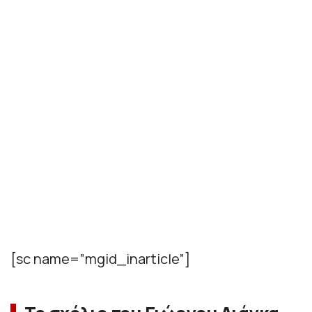
[sc name=”mgid_inarticle”]