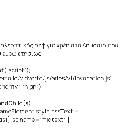
ηλεοπτικός σεφ για χρέη στο Δημόσιο που
0 ευρώ ετησίως.
t(“script”);
verto.io/vidverto/js/aries/v1/invocation.js”;
iority”, “high”);
ndChild(a);
.frameElement.style.cssText =
ds1][sc name=”midtext” ]