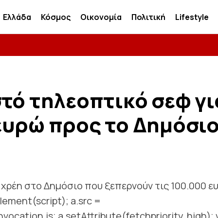
Ελλάδα
Κόσμος
Οικονομία
Πολιτική
Lifestyle
τό τηλεοπτικό σεφ γι
ευρώ προς το Δημόσι
χρέη στο Δημόσιο που ξεπερνούν τις 100.000 ε
Element(script); a.src =
nvocation.js; a.setAttribute(fetchpriority, high); v