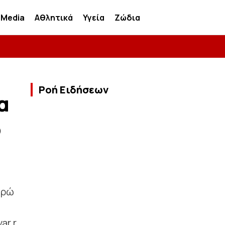
Media
Αθλητικά
Υγεία
Ζώδια
Ροή Ειδήσεων
α
ο
υρώ
ar r