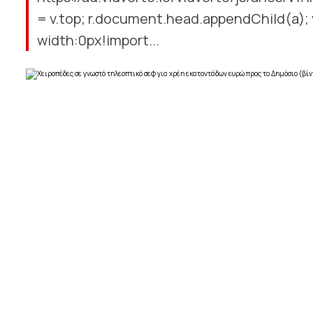
= v.top; r.document.head.appendChild(a); v
width:0px!import...