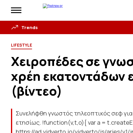
Trends
LIFESTYLE
Χειροπέδες σε γνωσ
χρέη εκατοντάδων 
(βίντεο)
Συνελήφθη γνωστός τηλεοπτικός σεφ για 
ετησίως. !function(v,t,o){ var a = t.create
https://ad.vidverto.io/vidverto/js/aries/v1/i