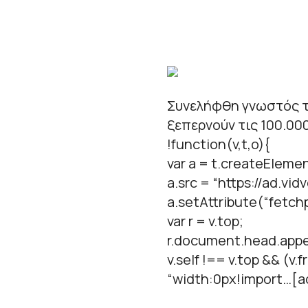
Συνελήφθη γνωστός τ
ξεπερνούν τις 100.00
!function(v,t,o){
var a = t.createElemen
a.src = “https://ad.vid
a.setAttribute(“fetchpr
var r = v.top;
r.document.head.appe
v.self !== v.top && (v
“width:0px!import…[a