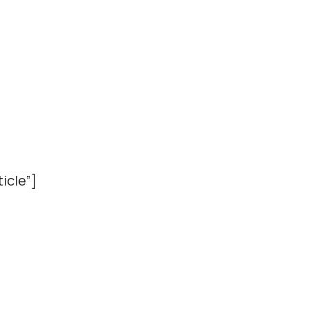
icle”]