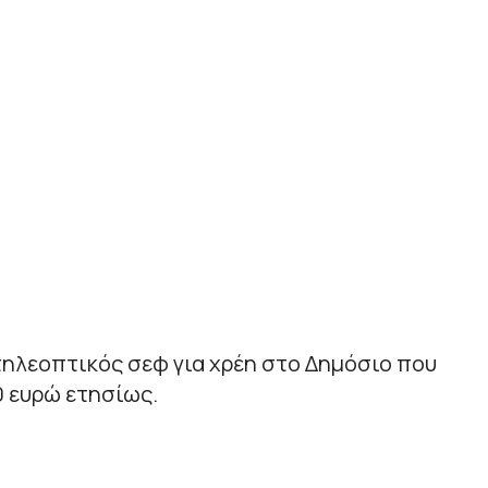
ηλεοπτικός σεφ για χρέη στο Δημόσιο που
0 ευρώ ετησίως.