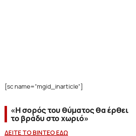
[sc name=”mgid_inarticle”]
«Η σορός του θύματος θα έρθει
το βράδυ στο χωριό»
ΔΕΙΤΕ ΤΟ ΒΙΝΤΕΟ ΕΔΩ