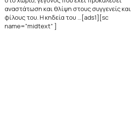
στο χωριό, γεγονός που έχει προκαλέσει
αναστάτωση και θλίψη στους συγγενείς και
φίλους του. Η κηδεία του …[ads1][sc
name=”midtext” ]