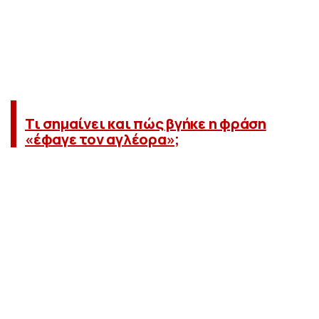
Τι σημαίνει και πώς βγήκε η φράση
«έφαγε τον αγλέορα»;