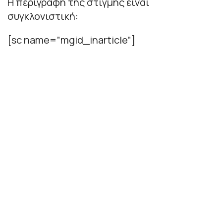
Η περιγραφή της στιγμής είναι
συγκλονιστική:
[sc name=”mgid_inarticle”]