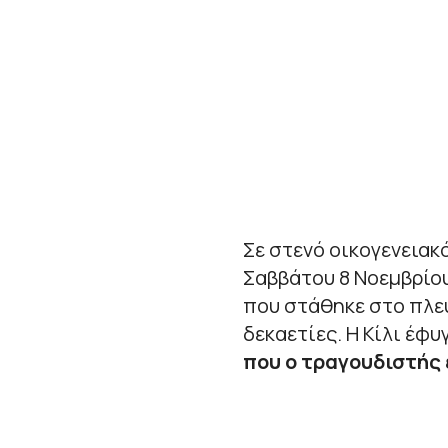
Σε στενό οικογενειακ
Σαββάτου 8 Νοεμβρίο
που στάθηκε στο πλε
δεκαετίες. Η Κίλι έφυ
που ο τραγουδιστής 