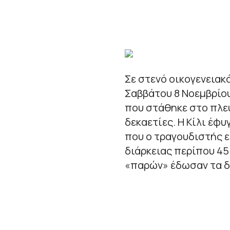
Σε στενό οικογενειακ
Σαββάτου 8 Νοεμβρίου
που στάθηκε στο πλε
δεκαετίες. Η Κίλι έφυ
που ο τραγουδιστής εί
διάρκειας περίπου 45
«παρών» έδωσαν τα δ