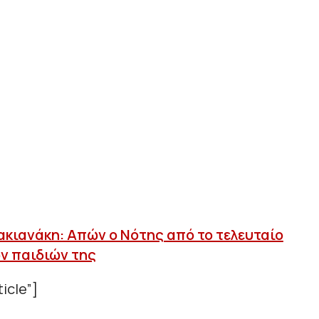
ακιανάκη: Απών ο Νότης από το τελευταίο
ων παιδιών της
icle”]