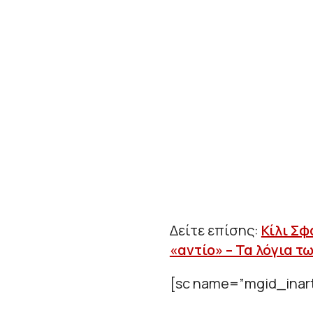
Δείτε επίσης:
Κίλι Σφ
«αντίο» – Τα λόγια τ
[sc name=”mgid_inart