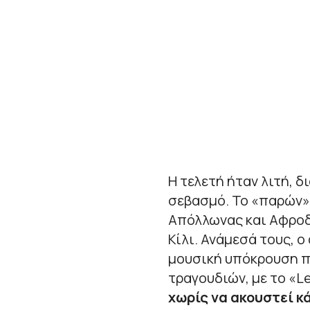
Η τελετή ήταν λιτή, δ
σεβασμό. Το «παρών» 
Απόλλωνας και Αφροδί
Κίλι. Ανάμεσά τους, ο
μουσική υπόκρουση πε
τραγουδιών, με το «Le
χωρίς να ακουστεί κ