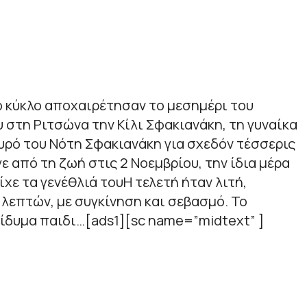
ό κύκλο αποχαιρέτησαν το μεσημέρι του
 στη Ριτσώνα την Κίλι Σφακιανάκη, τη γυναίκα
υρό του Νότη Σφακιανάκη για σχεδόν τέσσερις
γε από τη ζωή στις 2 Νοεμβρίου, την ίδια μέρα
χε τα γενέθλιά τουΗ τελετή ήταν λιτή,
 λεπτών, με συγκίνηση και σεβασμό. Το
ίδυμα παιδι…[ads1][sc name=”midtext” ]