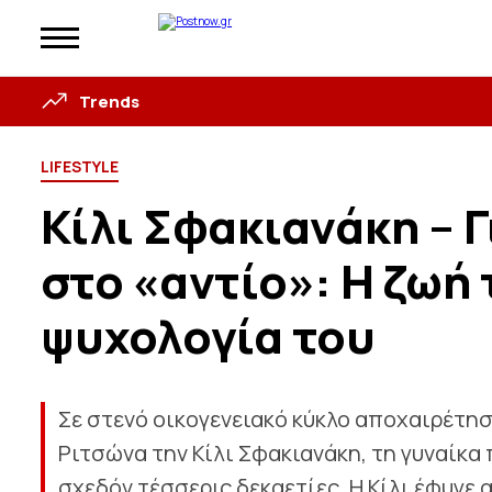
Trends
LIFESTYLE
Κίλι Σφακιανάκη – Γ
στο «αντίο»: Η ζωή 
ψυχολογία του
Σε στενό οικογενειακό κύκλο αποχαιρέτησ
Ριτσώνα την Κίλι Σφακιανάκη, τη γυναίκα
σχεδόν τέσσερις δεκαετίες. Η Κίλι έφυγε α