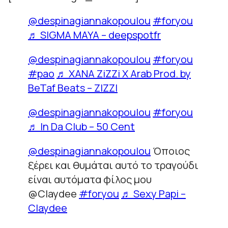
@despinagiannakopoulou
#foryou
♬ SIGMA MAYA – deepspotfr
@despinagiannakopoulou
#foryou
#pao
♬ XANA ZiZZi X Arab Prod. by
BeTaf Beats – ZIZZI
@despinagiannakopoulou
#foryou
♬ In Da Club – 50 Cent
@despinagiannakopoulou
Όποιος
ξέρει και θυμάται αυτό το τραγούδι
είναι αυτόματα φίλος μου
@Claydee
#foryou
♬ Sexy Papi –
Claydee