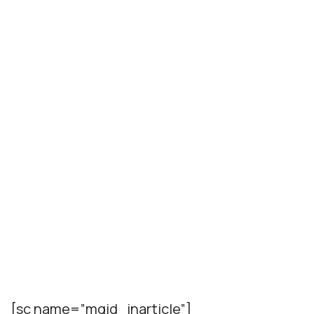
[sc name=”mgid_inarticle”]