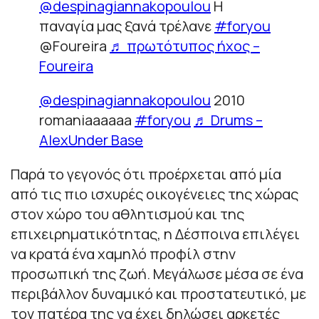
@despinagiannakopoulou
Η
παναγία μας ξανά τρέλανε
#foryou
@Foureira
♬ πρωτότυπος ήχος –
Foureira
@despinagiannakopoulou
2010
romaniaaaaaa
#foryou
♬ Drums –
AlexUnder Base
Παρά το γεγονός ότι προέρχεται από μία
από τις πιο ισχυρές οικογένειες της χώρας
στον χώρο του αθλητισμού και της
επιχειρηματικότητας, η Δέσποινα επιλέγει
να κρατά ένα χαμηλό προφίλ στην
προσωπική της ζωή. Μεγάλωσε μέσα σε ένα
περιβάλλον δυναμικό και προστατευτικό, με
τον πατέρα της να έχει δηλώσει αρκετές