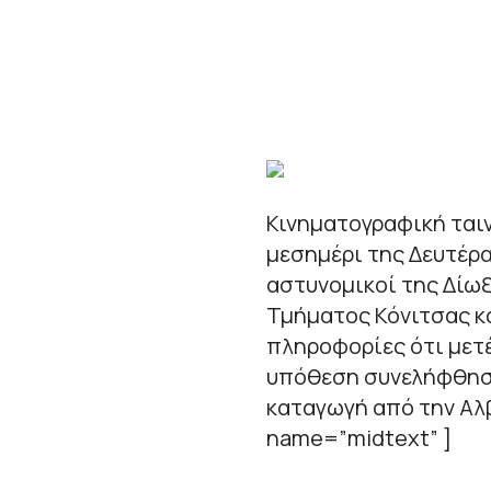
Κινηματογραφική ταιν
μεσημέρι της Δευτέρα
αστυνομικοί της Δίω
Τμήματος Κόνιτσας κ
πληροφορίες ότι μετ
υπόθεση συνελήφθησα
καταγωγή από την Αλβ
name=”midtext” ]