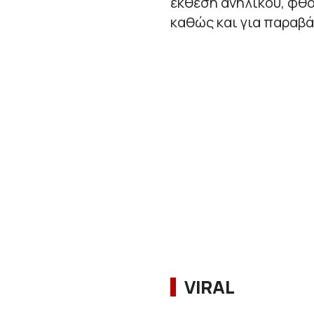
έκθεση ανηλίκου, φθο
καθώς και για παραβ
VIRAL