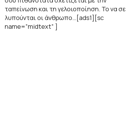
σου πιθανότατα σχετίζεται με την
ταπείνωση και τη γελοιοποίηση. Το να σε
λυπούνται οι άνθρωπο…[ads1][sc
name=”midtext” ]