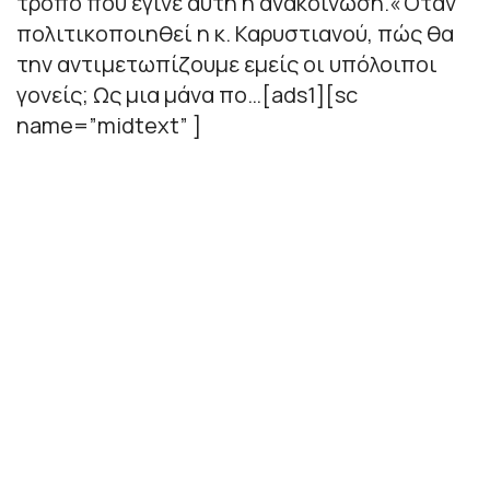
τρόπο που έγινε αυτή η ανακοίνωση.«Όταν
πολιτικοποιηθεί η κ. Καρυστιανού, πώς θα
την αντιμετωπίζουμε εμείς οι υπόλοιποι
γονείς; Ως μια μάνα πο…[ads1][sc
name=”midtext” ]