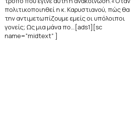
τρόπο που έγινε αυτή η ανακοίνωση.«Όταν
πολιτικοποιηθεί η κ. Καρυστιανού, πώς θα
την αντιμετωπίζουμε εμείς οι υπόλοιποι
γονείς; Ως μια μάνα πο…[ads1][sc
name=”midtext” ]