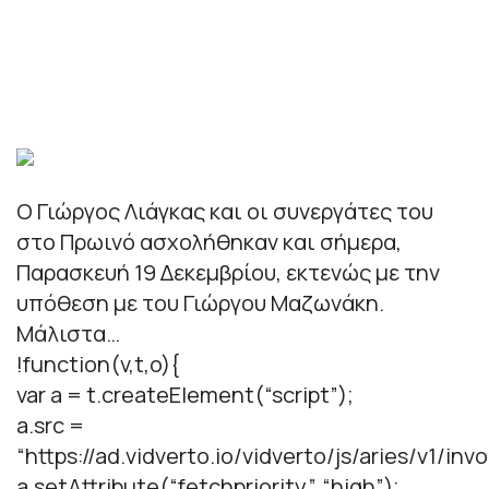
Ο Γιώργος Λιάγκας και οι συνεργάτες του
στο Πρωινό ασχολήθηκαν και σήμερα,
Παρασκευή 19 Δεκεμβρίου, εκτενώς με την
υπόθεση με του Γιώργου Μαζωνάκη.
Μάλιστα…
!function(v,t,o){
var a = t.createElement(“script”);
a.src =
“https://ad.vidverto.io/vidverto/js/aries/v1/invo
a.setAttribute(“fetchpriority”, “high”);