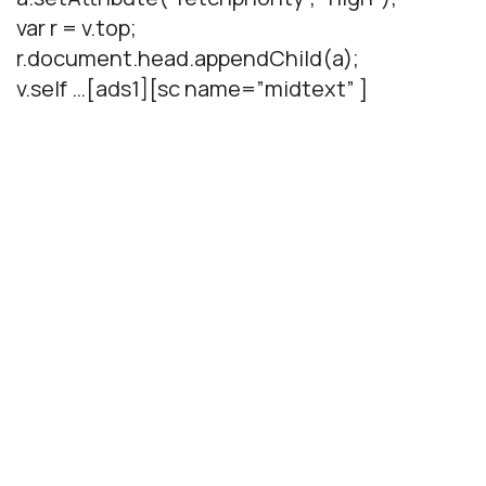
var r = v.top;
r.document.head.appendChild(a);
v.self …[ads1][sc name=”midtext” ]