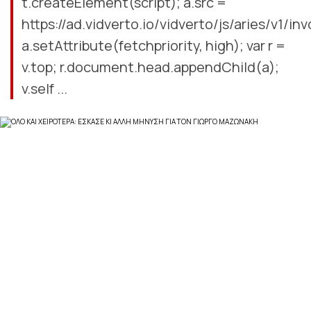
t.createElement(script); a.src =
https://ad.vidverto.io/vidverto/js/aries/v1/inv
a.setAttribute(fetchpriority, high); var r =
v.top; r.document.head.appendChild(a);
v.self ...