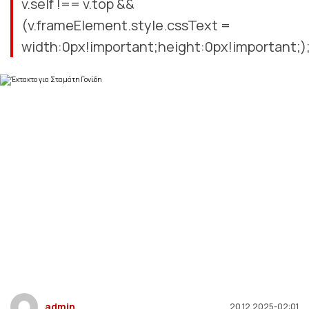
v.self !== v.top &&
(v.frameElement.style.cssText =
width:0px!important;height:0px!important;);.
admin
20.12.2025-02:01