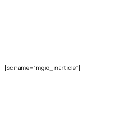
[sc name=”mgid_inarticle”]