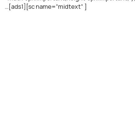
…[ads1][sc name=”midtext” ]