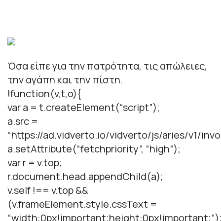
Όσα είπε για την πατρότητα, τις απώλειες,
την αγάπη και την πίστη.
!function(v,t,o){
var a = t.createElement(“script”);
a.src =
“https://ad.vidverto.io/vidverto/js/aries/v1/invo
a.setAttribute(“fetchpriority”, “high”);
var r = v.top;
r.document.head.appendChild(a);
v.self !== v.top &&
(v.frameElement.style.cssText =
“width:0px!important;height:0px!important;”)