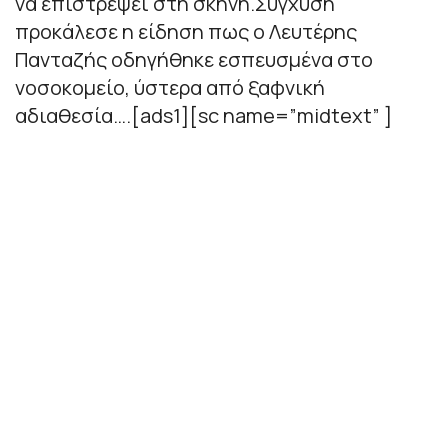
να επιστρέψει στη σκηνή.Σύγχυση
προκάλεσε η είδηση πως ο Λευτέρης
Πανταζής οδηγήθηκε εσπευσμένα στο
νοσοκομείο, ύστερα από ξαφνική
αδιαθεσία….[ads1][sc name=”midtext” ]