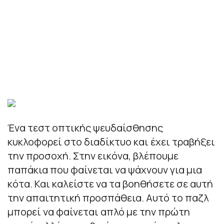
Ένα τεστ οπτικής ψευδαίσθησης
κυκλοφορεί στο διαδίκτυο και έχει τραβήξει
την προσοχή. Στην εικόνα, βλέπουμε
παπάκια που φαίνεται να ψάχνουν για μια
κότα. Και καλείστε να τα βοηθήσετε σε αυτή
την απαιτητική προσπάθεια. Αυτό το παζλ
μπορεί να φαίνεται απλό με την πρώτη