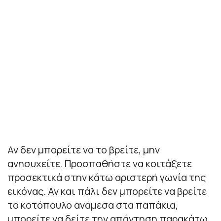
Αν δεν μπορείτε να το βρείτε, μην
ανησυχείτε. Προσπαθήστε να κοιτάξετε
προσεκτικά στην κάτω αριστερή γωνία της
εικόνας. Αν και πάλι δεν μπορείτε να βρείτε
το κοτόπουλο ανάμεσα στα παπάκια,
μπορείτε να δείτε την απάντηση παρακάτω.