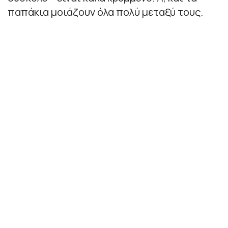
παπάκια μοιάζουν όλα πολύ μεταξύ τους.