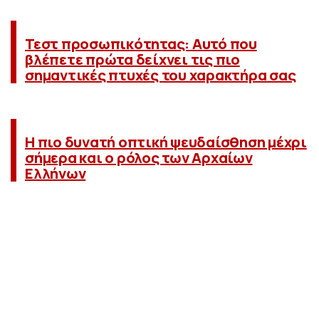
Τεστ προσωπικότητας: Αυτό που
βλέπετε πρώτα δείχνει τις πιο
σημαντικές πτυχές του χαρακτήρα σας
Η πιο δυνατή οπτική ψευδαίσθηση μέχρι
σήμερα και ο ρόλος των Αρχαίων
Ελλήνων