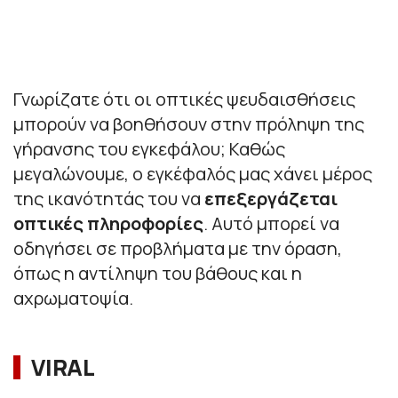
Γνωρίζατε ότι οι οπτικές ψευδαισθήσεις
μπορούν να βοηθήσουν στην πρόληψη της
γήρανσης του εγκεφάλου; Καθώς
μεγαλώνουμε, ο εγκέφαλός μας χάνει μέρος
της ικανότητάς του να
επεξεργάζεται
οπτικές πληροφορίες
. Αυτό μπορεί να
οδηγήσει σε προβλήματα με την όραση,
όπως η αντίληψη του βάθους και η
αχρωματοψία.
VIRAL