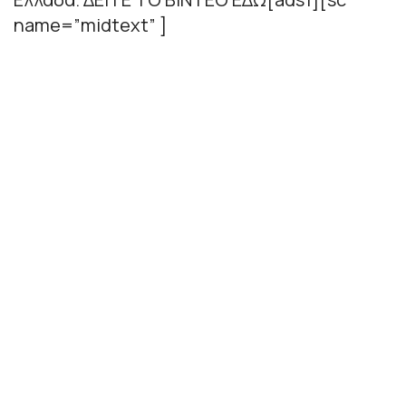
name=”midtext” ]