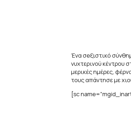
Ένα σeξιστικό σύνθη
νυχτερινού κέντρου σ
μερικές ημέρες, φέρν
τους απάντησε με χιο
[sc name=”mgid_inart