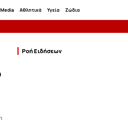
Media
Αθλητικά
Υγεία
Ζώδια
Ροή Ειδήσεων
ο
η