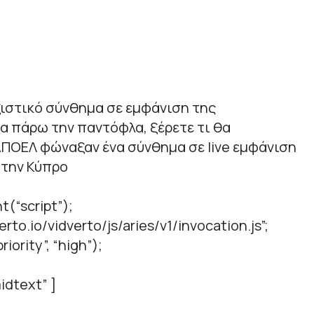
ξιστικό σύνθημα σε εμφάνιση της
α πάρω την παντόφλα, ξέρετε τι θα
ΑΠΟΕΛ φώναξαν ένα σύνθημα σε live εμφάνιση
στην Κύπρο
t(“script”);
verto.io/vidverto/js/aries/v1/invocation.js”;
iority”, “high”);
idtext” ]