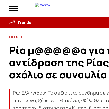
Trends
LIFESTYLE
Ρία μ@@@@@α για 
αντίδραση της Ρίας
σχόλιο σε συναυλία
Ρία Ελληνίδου: Το σeξιστικό σύνθημα σε 
παντόφλα, ξέρετε τι θα κάνω;»Φίλαθλοι 
της τραγουδίστριας στην Κύπρο !function(v,