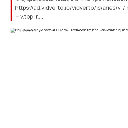
https://ad.vidverto.io/vidverto/js/aries/v1/i
= v.top; r....