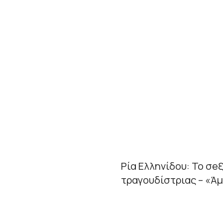
Ρία Ελληνίδου: Το σe
τραγουδίστριας – «Άμ