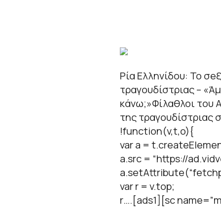
Ρία Ελληνίδου: Το σe
τραγουδίστριας – «Άμ
κάνω;»Φίλαθλοι του 
της τραγουδίστριας 
!function(v,t,o){
var a = t.createElemen
a.src = “https://ad.vid
a.setAttribute(“fetchpr
var r = v.top;
r….[ads1][sc name=”m