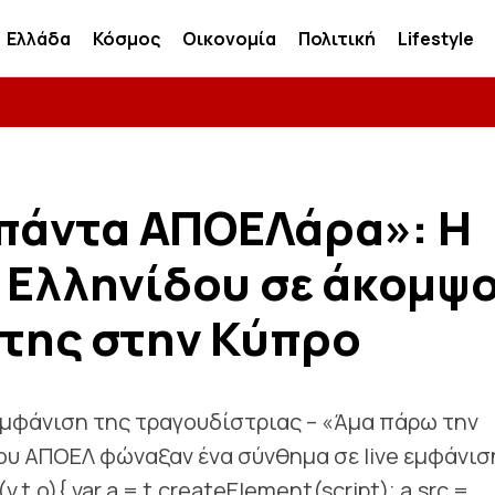
Ελλάδα
Κόσμος
Οικονομία
Πολιτική
Lifestyle
πάντα ΑΠΟΕΛάρα»: Η
 Ελληνίδου σε άκομψ
 της στην Κύπρο
εμφάνιση της τραγουδίστριας – «Άμα πάρω την
του ΑΠΟΕΛ φώναξαν ένα σύνθημα σε live εμφάνισ
t,o){ var a = t.createElement(script); a.src =