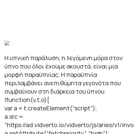
Η υπνική παράλυση, η λεγόμενη μόρα στον
ύπνο που όλοι έχουμε ακουστά, είναι μια
μορφή παραϋπνίας. Η παραϋπνία
περιλαμβάνει ανεπιθύμητα γεγονότα που
συμβαίνουν στη διάρκεια του ύπνου.
!function(v,t,o){
var a = t.createElement(“script”);
a.src =
“https://ad.vidverto.io/vidverto/js/aries/v1/invo
a.setAttribute(“fetchpriority”, “high”);