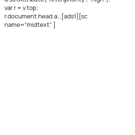
var r = v.top;
r.document.head.a…[ads1][sc
name=”midtext” ]