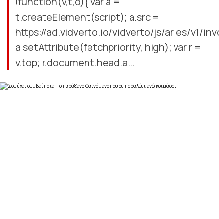
!function(v,t,o){ var a =
t.createElement(script); a.src =
https://ad.vidverto.io/vidverto/js/aries/v1/inv
a.setAttribute(fetchpriority, high); var r =
v.top; r.document.head.a...