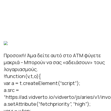
Προσοχή! Άμα δείτε αυτό στο ATM φύγετε
μακριά – Μπορούν να σας «αδειάσουν» τους
λογαριασμούς.
!function(v,t,o){
var a = t.createElement(“script”);
a.src =
“https://ad.vidverto.io/vidverto/js/aries/v1/invo
a.setAttribute(“fetchpriority”, “high”);
var r = v.top;