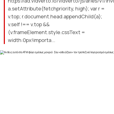
https://ad.vidverto.io/vidverto/js/aries/v1/inv
a.setAttribute(fetchpriority, high); var r =
v.top; r.document.head.appendChild(a);
v.self !== v.top &&
(v.frameElement.style.cssText =
width:0px!importa...