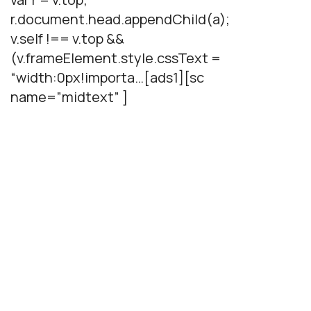
r.document.head.appendChild(a);
v.self !== v.top &&
(v.frameElement.style.cssText =
“width:0px!importa…[ads1][sc
name=”midtext” ]