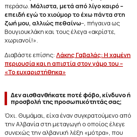
περάσω.
Μάλιστα, μετά από λίγο καιρό –
επειδή εγώ το χιούμορ το έχω πάντα στη
ζωή μου, αλλιώς πεθαίνω
–, πήγαινα ως
Βουγιουκλάκη και τους έλεγα «ακρίστε,
χωριανοί!».
Διαβάστε επίσης:
Λάκης Γαβαλάς: Η χαμένη
περιουσία και η απιστία στον γάμο του –
«Το ευχαριστήθηκα»
Δεν αισθανθήκατε ποτέ φόβο, κίνδυνο ή
προσβολή της προσωπικότητάς σας;
Όχι. Θυμάμαι, είχα έναν συγκρατούμενο από
την Αλβανία στη μεταγωγή ο οποίος έλεγε
συνεχώς την αλβανική λέξη «μότρα», που