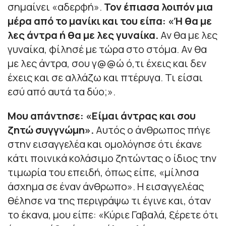
σημαίνει «αδερφή».
Τον έπιασα λοιπόν μια
μέρα από το μανίκι και του είπα: «Ή θα με
λες άντρα ή θα με λες γυναίκα.
Αν θα με λες
γυναίκα, φίλησέ με τώρα στο στόμα. Αν θα
με λες άντρα, σου γ@@ώ ό,τι έχεις και δεν
έχεις και σε αλλάζω και πτέρυγα. Τι είσαι
εσύ από αυτά τα δύο;».
Μου απάντησε: «Είμαι άντρας και σου
ζητώ συγγνώμη».
Αυτός ο άνθρωπος πήγε
στην εισαγγελέα και ομολόγησε ότι έκανε
κάτι ποινικά κολάσιμο ζητώντας ο ίδιος την
τιμωρία του επειδή, όπως είπε, «μίλησα
άσχημα σε έναν άνθρωπο». Η εισαγγελέας
θέλησε να της περιγράψω τι έγινε και, όταν
το έκανα, μου είπε: «Κύριε Γαβαλά, ξέρετε ότι