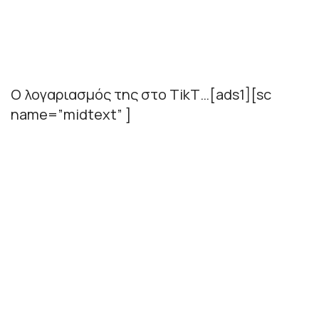
Ο λογαριασμός της στο TikT…[ads1][sc
name=”midtext” ]