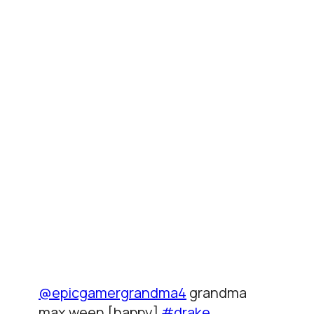
@epicgamergrandma4
grandma
max ween [happy]
#drake