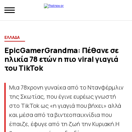
ΕΛΛΑΔΑ
EpicGamerGrandma: Πέθανε σε
ηλικία 78 ετών η πιο viral γιαγιά
του TikTok
Μια 78χρονη γυναίκα από το Ντανφέρμλιν
της Σκωτίας, που έγινε ευρέως γνωστή
στο TikTok ως «η γιαγιά που βήχει» αλλά
και μέσα από τα βιντεοπαιχνίδια που
έπαιζε, έφυγε από τη ζωή την Κυριακή.Η