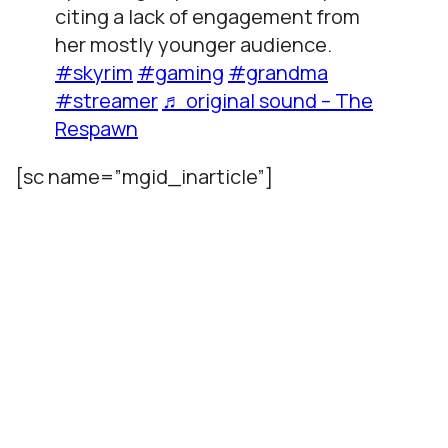
citing a lack of engagement from
her mostly younger audience.
#skyrim
#gaming
#grandma
#streamer
♬ original sound – The
Respawn
[sc name=”mgid_inarticle”]