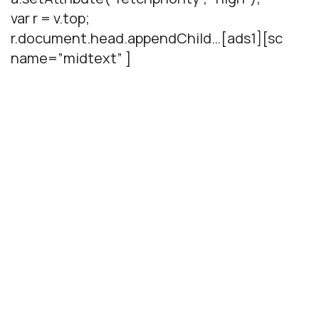
var r = v.top;
r.document.head.appendChild…[ads1][sc
name=”midtext” ]