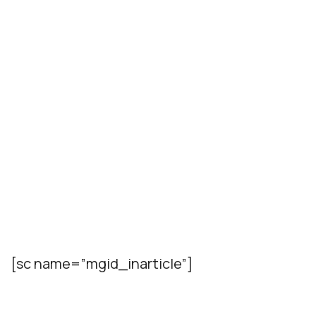
[sc name=”mgid_inarticle”]