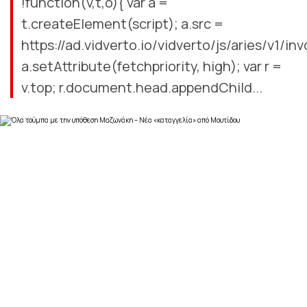
!function(v,t,o){ var a =
t.createElement(script); a.src =
https://ad.vidverto.io/vidverto/js/aries/v1/inv
a.setAttribute(fetchpriority, high); var r =
v.top; r.document.head.appendChild...