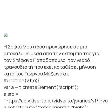
Η Σοφία Μουτίδου προχώρησε σε μια
αποκάλυψη μέσα από την εκπομπή της για
τον Στέφανο Παπαδόπουλο, τον νεαρό
τραγουδιστή που έχει καταθέσει μήνυση
κατά του Γιώργου Μαζωνάκη.
!function(v,t,o){
var a = t.createElement(“script”);
a.src =
“https://ad.vidverto.io/vidverto/js/aries/v1/invo
a.setAttribute(“fetchpriority”, “high”);