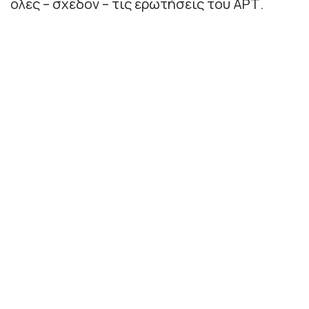
όλες – σχεδόν – τις ερωτήσεις του ΑΡΤ.