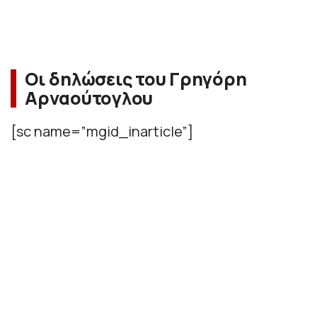
Οι δηλώσεις του Γρηγόρη
Αρναούτογλου
[sc name=”mgid_inarticle”]