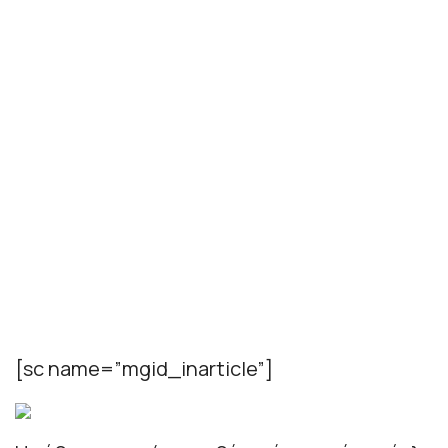
[sc name=”mgid_inarticle”]