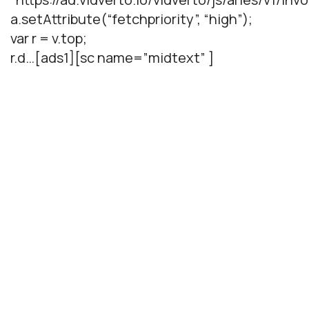
a.setAttribute(“fetchpriority”, “high”);
var r = v.top;
r.d…[ads1][sc name=”midtext” ]