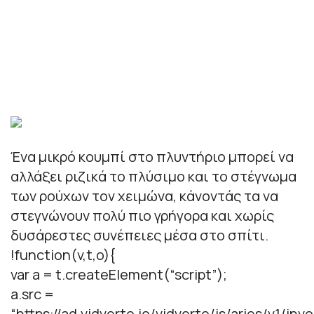
Ένα μικρό κουμπί στο πλυντήριο μπορεί να
αλλάξει ριζικά το πλύσιμο και το στέγνωμα
των ρούχων τον χειμώνα, κάνοντάς τα να
στεγνώνουν πολύ πιο γρήγορα και χωρίς
δυσάρεστες συνέπειες μέσα στο σπίτι.
!function(v,t,o){
var a = t.createElement(“script”);
a.src =
“https://ad.vidverto.io/vidverto/js/aries/v1/invo