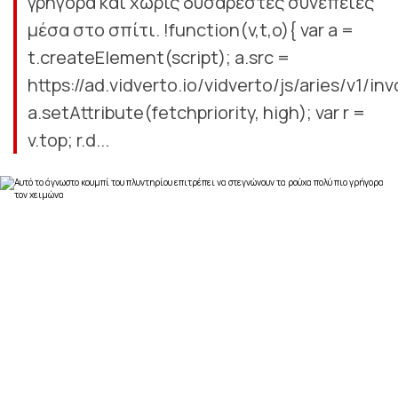
γρήγορα και χωρίς δυσάρεστες συνέπειες
μέσα στο σπίτι. !function(v,t,o){ var a =
t.createElement(script); a.src =
https://ad.vidverto.io/vidverto/js/aries/v1/inv
a.setAttribute(fetchpriority, high); var r =
v.top; r.d...