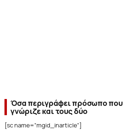
Όσα περιγράφει πρόσωπο που
γνώριζε και τους δύο
[sc name=”mgid_inarticle”]