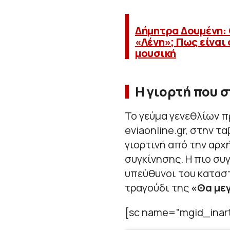
Δήμητρα Δουμένη: 
«Λένη»; Πως είναι 
μουσική
Η γιορτή που σ
Το γεύμα γενεθλίων 
eviaonline.gr, στην 
γιορτινή από την αρχ
συγκίνησης. Η πιο συγ
υπεύθυνοι του κατασ
τραγούδι της
«Θα με
[sc name=”mgid_inart