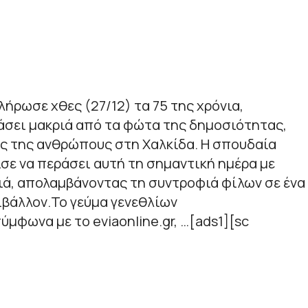
λήρωσε χθες (27/12) τα 75 της χρόνια,
άσει μακριά από τα φώτα της δημοσιότητας,
ύς της ανθρώπους στη Χαλκίδα. Η σπουδαία
ε να περάσει αυτή τη σημαντική ημέρα με
ιά, απολαμβάνοντας τη συντροφιά φίλων σε ένα
ριβάλλον.Το γεύμα γενεθλίων
μφωνα με το eviaonline.gr, …[ads1][sc