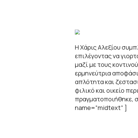
Η Χάρις Αλεξίου συμπ
επιλέγοντας να γιορτ
μαζί με τους κοντινο
ερμηνεύτρια αποφάσισ
απλότητα και ζεστασ
φιλικό και οικείο πε
πραγματοποιήθηκε, σύ
name=”midtext” ]