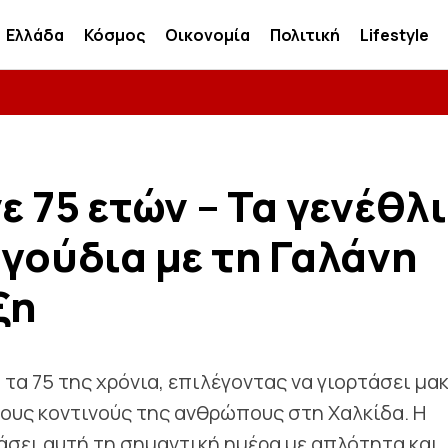
Ελλάδα
Κόσμος
Οικονομία
Πολιτική
Lifestyle
ε 75 ετών – Τα γενέθλ
αγούδια με τη Γαλάνη
ξη
τα 75 της χρόνια, επιλέγοντας να γιορτάσει μα
τους κοντινούς της ανθρώπους στη Χαλκίδα. Η
σει αυτή τη σημαντική ημέρα με απλότητα και