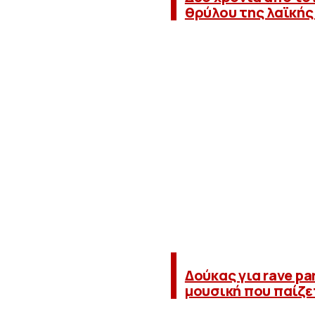
θρύλου της λαϊκής
Δούκας για rave pa
μουσική που παίζετ