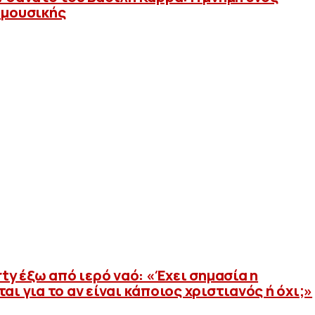
 μουσικής
rty έξω από ιερό ναό: «Έχει σημασία η
αι για το αν είναι κάποιος χριστιανός ή όχι;»