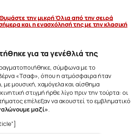
Θυμάστε την μικρή Όλια από την σειρά
σήμερα και η ενασχόλησή της με την κλασική
τήθηκε για τα γενέθλιά της
πραγματοποιήθηκε, σύμφωνα με το
ταβέρνα «Τσαφ», όπου η ατμόσφαιρα ήταν
ή, με μουσική, χαμόγελα και αίσθημα
κινητική στιγμή ήρθε λίγο πριν την τούρτα: οι
τήματος επέλεξαν να ακουστεί το εμβληματικό
γαλώνουμε μαζί»
.
icle”]