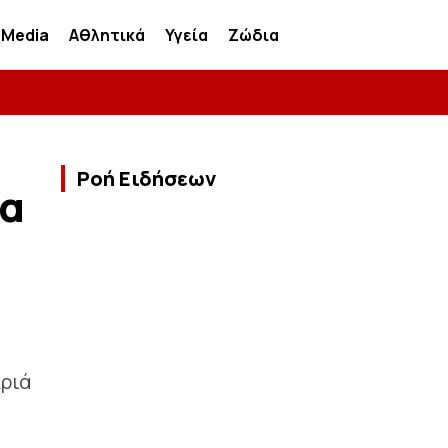
Media
Αθλητικά
Υγεία
Ζώδια
Ροή Ειδήσεων
ια
κριά