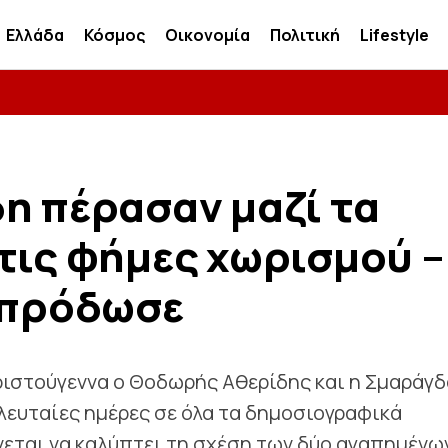
Ελλάδα
Κόσμος
Οικονομία
Πολιτική
Lifestyle
η πέρασαν μαζί τα
τις φήμες χωρισμού –
ς πρόδωσε
Χριστούγεννα ο Θοδωρής Αθερίδης και η Σμαράγδ
λευταίες ημέρες σε όλα τα δημοσιογραφικά
νεται να καλύπτει τη σχέση των δύο αγαπημένω