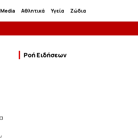
Media
Αθλητικά
Υγεία
Ζώδια
Ροή Ειδήσεων
α
ν