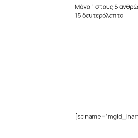
Μόνο 1 στους 5 ανθρώ
15 δευτερόλεπτα
[sc name=”mgid_inart