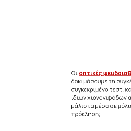
Οι
οπτικές ψευδαισ
δοκιμάσουμε τη συγκ
συγκεκριμένο τεστ, κ
ίδιων χιονονιφάδων α
μάλιστα μέσα σε μόλις
πρόκληση;