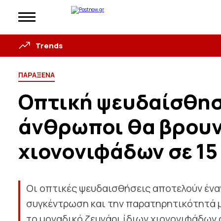
Trends
ΠΑΡΑΞΕΝΑ
Οπτική ψευδαίσθηση
άνθρωποι θα βρουν
χιονονιφάδων σε 1
Οι οπτικές ψευδαισθήσεις αποτελούν ένα
συγκέντρωση και την παρατηρητικότητά μα
το μοναδικό ζευγάρι ίδιων χιονονιφάδων 