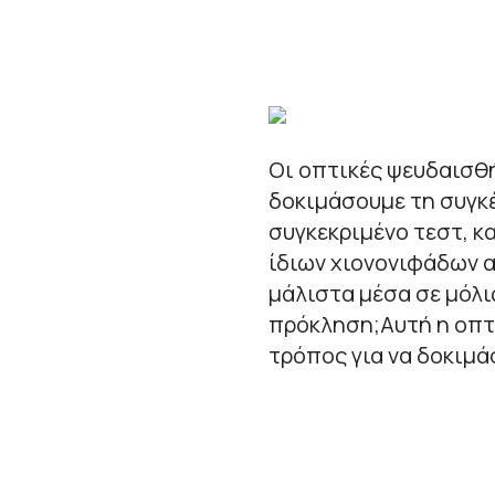
Οι οπτικές ψευδαισθ
δοκιμάσουμε τη συγκ
συγκεκριμένο τεστ, κ
ίδιων χιονονιφάδων α
μάλιστα μέσα σε μόλις
πρόκληση;Αυτή η οπτ
τρόπος για να δοκιμά