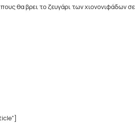
πους θα βρει το ζευγάρι των χιονονιφάδων σε
icle”]