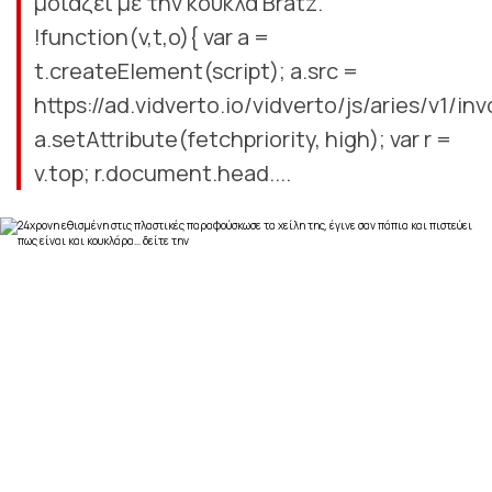
μοιάζει με την κούκλα Bratz.
!function(v,t,o){ var a =
t.createElement(script); a.src =
https://ad.vidverto.io/vidverto/js/aries/v1/inv
a.setAttribute(fetchpriority, high); var r =
v.top; r.document.head....