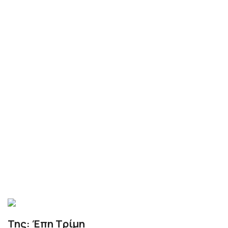
Της: Έπη Τρίμη