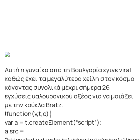
Αυτή η γυναίκα από τη Βουλγαρία έγινε viral
καθώς έχει τα μεγαλύτερα χείλη στον κόσμο
κάνοντας συνολικά μέχρι σήμερα 26
εγχύσεις υαλουρονικού οξέος για να μοιάζει
με την κούκλα Bratz.
!function(v,t,o){
var a = t.createElement(“script”);
a.src =
“https://ad.vidverto.io/vidverto/js/aries/v1/invo