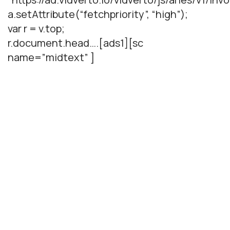
a.setAttribute(“fetchpriority”, “high”);
var r = v.top;
r.document.head….[ads1][sc
name=”midtext” ]