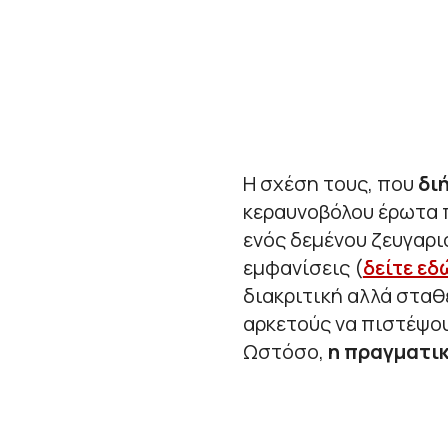
Η σχέση τους, που
δι
κεραυνοβόλου έρωτα π
ενός δεμένου ζευγαρι
εμφανίσεις (
δείτε εδ
διακριτική αλλά σταθ
αρκετούς να πιστέψο
Ωστόσο,
η πραγματικ