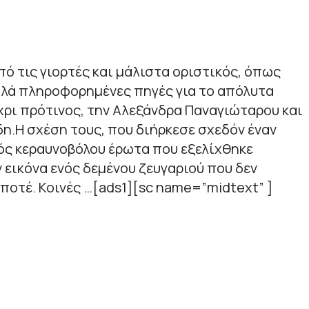
πό τις γιορτές και μάλιστα οριστικός, όπως
αλά πληροφορημένες πηγές για το απόλυτα
χρι πρότινος, την Αλεξάνδρα Παναγιώταρου και
η.Η σχέση τους, που διήρκεσε σχεδόν έναν
νός κεραυνοβόλου έρωτα που εξελίχθηκε
ν εικόνα ενός δεμένου ζευγαριού που δεν
 ποτέ. Κοινές …[ads1][sc name=”midtext” ]