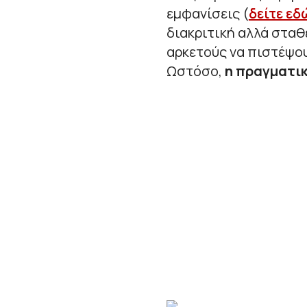
εμφανίσεις (
δείτε εδ
διακριτική αλλά σταθ
αρκετούς να πιστέψο
Ωστόσο,
η πραγματικ