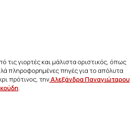
πό τις γιορτές και μάλιστα οριστικός, όπως
αλά πληροφορημένες πηγές για το απόλυτα
χρι πρότινος, την
Αλεξάνδρα Παναγιώταρου
υκούδη
.