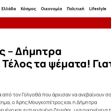
Ελλάδα
Κόσμος
Οικονομία
Πολιτική
Lifestyle
ς – Δήμητρα
έλος τα ψέματα! Για
ά από τον Γολγοθά που άρχισαν να ανεβαίνουν σ
χημα, ο Άρης Μουγκοπέτρος και η Δήμητρα
μένο και ευτυχισμένο ζευγάρι, μια οικογένεια 