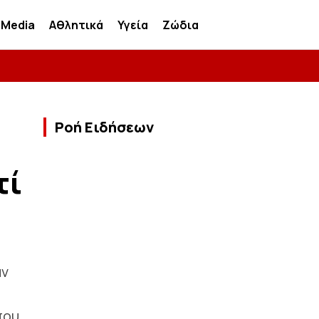
Media
Αθλητικά
Υγεία
Ζώδια
Ροή Ειδήσεων
τί
αν
που