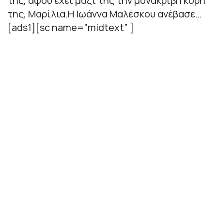
της, αφού έχει μαζί της την μονάκριβη κόρη
της, Μαρίλια.Η Ιωάννα Μαλέσκου ανέβασε…
[ads1][sc name=”midtext” ]