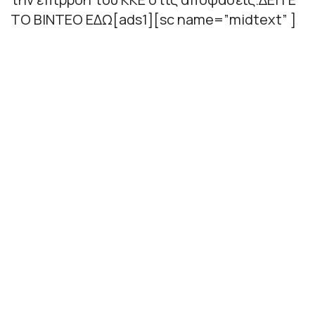
ΤΟ ΒΙΝΤΕΟ ΕΔΩ[ads1][sc name=”midtext” ]