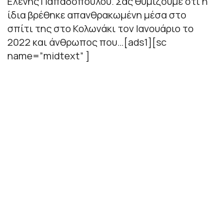
Ελένης Παπαδοπούλου. Σας θυμίζουμε ότι η
ίδια βρέθηκε απανθρακωμένη μέσα στο
σπίτι της στο Κολωνάκι τον Ιανουάριο το
2022 και άνθρωπος που…[ads1][sc
name=”midtext” ]