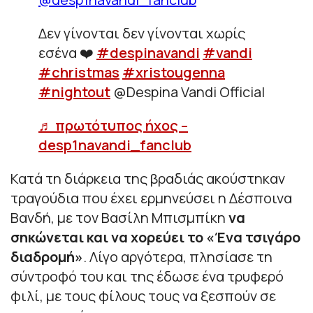
Δεν γίνονται δεν γίνονται χωρίς
εσένα ❤️
#despinavandi
#vandi
#christmas
#xristougenna
#nightout
@Despina Vandi Official
♬ πρωτότυπος ήχος –
desp1navandi_fanclub
Κατά τη διάρκεια της βραδιάς ακούστηκαν
τραγούδια που έχει ερμηνεύσει η Δέσποινα
Βανδή, με τον Βασίλη Μπισμπίκη
να
σηκώνεται και να χορεύει το «Ένα τσιγάρο
διαδρομή»
. Λίγο αργότερα, πλησίασε τη
σύντροφό του και της έδωσε ένα τρυφερό
φιλί, με τους φίλους τους να ξεσπούν σε