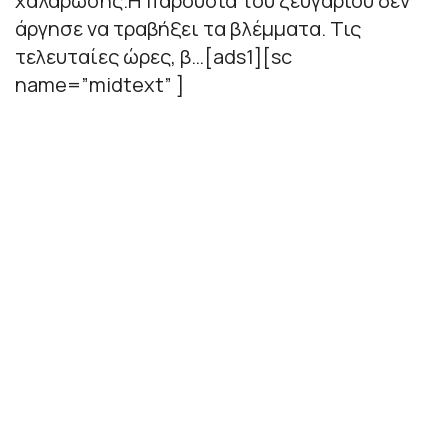
χαλάρωσης.Η παρουσία του ζευγαριού δεν
άργησε να τραβήξει τα βλέμματα. Τις
τελευταίες ώρες, β…[ads1][sc
name=”midtext” ]