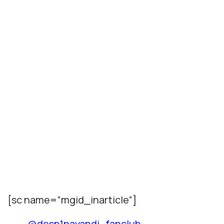
[sc name=”mgid_inarticle”]
@desp1navandi_fanclub