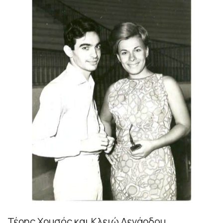
Τέρης Χρυσός και Κλειώ Δενάρδου.