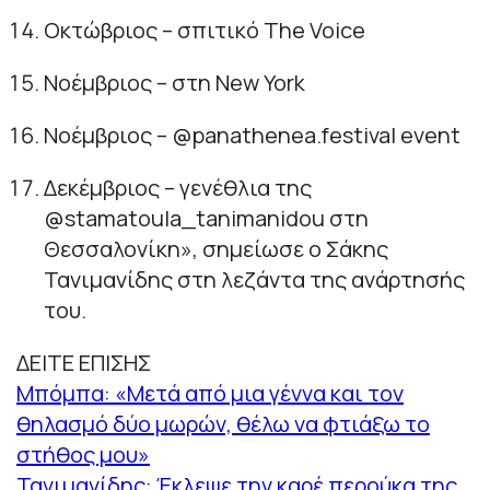
Οκτώβριος – σπιτικό The Voice
Νοέμβριος – στη New York
Νοέμβριος – @panathenea.festival event
Δεκέμβριος – γενέθλια της
@stamatoula_tanimanidou στη
Θεσσαλονίκη
», σημείωσε ο Σάκης
Τανιμανίδης στη λεζάντα της ανάρτησής
του.
ΔΕΙΤΕ ΕΠΙΣΗΣ
Μπόμπα: «Μετά από μια γέννα και τον
θηλασμό δύο μωρών, θέλω να φτιάξω το
στήθος μου»
Τανιμανίδης: Έκλεψε την καρέ περούκα της