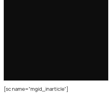
[sc name=”mgid_inarticle”]