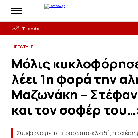
Trends
LIFESTYLE
Mόλις κυκλοφόρησε
λέει 1η φορά την αλ
Μαζωνάκη – Στέφαν
και τον σοφέρ του…
Σύμφωνα με το πρόσωπο-κλειδί, η σχέση 