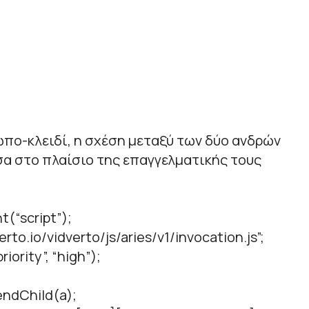
πο-κλειδί, η σχέση μεταξύ των δύο ανδρών
α στο πλαίσιο της επαγγελματικής τους
t(“script”);
verto.io/vidverto/js/aries/v1/invocation.js”;
iority”, “high”);
ndChild(a);