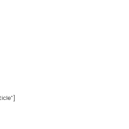
icle”]