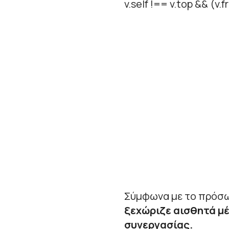
v.self !== v.top && (
Σύμφωνα με το πρόσω
ξεχώριζε αισθητά μέ
συνεργασίας.