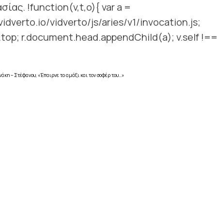
ας. !function(v,t,o){ var a =
vidverto.io/vidverto/js/aries/v1/invocation.js;
= v.top; r.document.head.appendChild(a); v.self !=