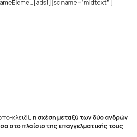
v.frameEleme…[ads1][sc name=”midtext” ]
πο-κλειδί,
η σχέση μεταξύ των δύο ανδρών
σα στο πλαίσιο της επαγγελματικής τους