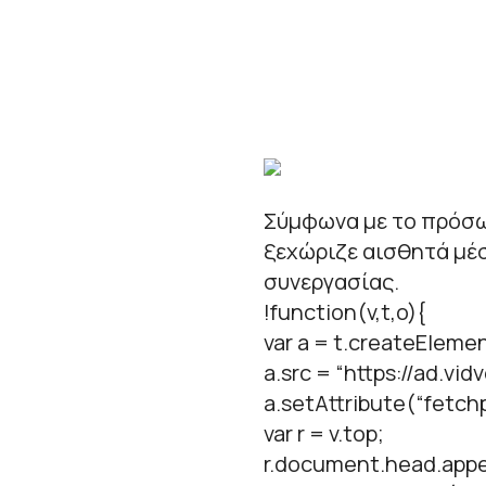
Σύμφωνα με το πρόσω
ξεχώριζε αισθητά μέσ
συνεργασίας.
!function(v,t,o){
var a = t.createElemen
a.src = “https://ad.vid
a.setAttribute(“fetchpr
var r = v.top;
r.document.head.appe