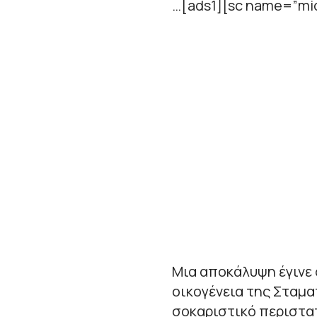
…[ads1][sc name=”mid
Μια αποκάλυψη έγινε 
οικογένεια της Σταμα
σοκαριστικό περιστατι