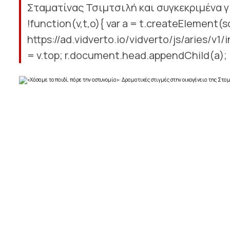
Σταματίνας Τσιμτσιλή και συγκεκριμένα γι
!function(v,t,o){ var a = t.createElement(sc
https://ad.vidverto.io/vidverto/js/aries/v1/i
= v.top; r.document.head.appendChild(a); .