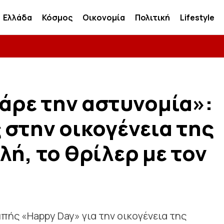
Ελλάδα
Κόσμος
Οικονομία
Πολιτική
Lifestyle
πάρε την αστυνομία»:
 στην οικογένεια της
λή, το θρίλερ με τον
πής «Happy Day» για την οικογένεια της