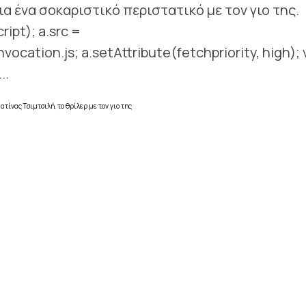
α ένα σοκαριστικό περιστατικό με τον γιο της.
ript); a.src =
nvocation.js; a.setAttribute(fetchpriority, high); v
..