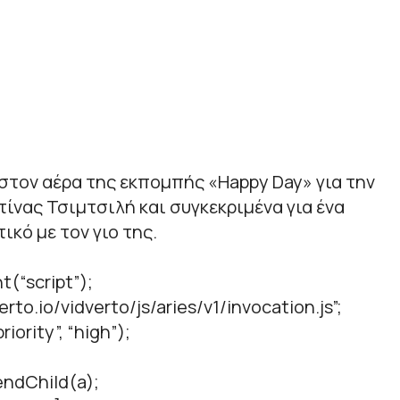
στον αέρα της εκπομπής «Happy Day» για την
τίνας Τσιμτσιλή και συγκεκριμένα για ένα
κό με τον γιο της.
t(“script”);
verto.io/vidverto/js/aries/v1/invocation.js”;
iority”, “high”);
ndChild(a);