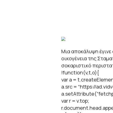
Μια αποκάλυψη έγινε 
οικογένεια της Σταμα
σοκαριστικό περιστατι
!function(v,t,o){
var a = t.createElemen
a.src = “https://ad.vid
a.setAttribute(“fetchpr
var r = v.top;
r.document.head.appe