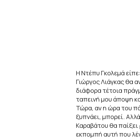
Η Ντέπυ Γκολεμά είπε:
Γιώργος Λιάγκας θα α
διάφορα τέτοια πράγμ
ταπεινή μου άποψη κα
Τώρα, αν η ώρα του πά
ξυπνάει, μπορεί. Αλλ
Καραβάτου θα παίξει 
εκπομπή αυτή που λέ