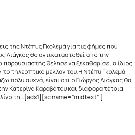
ις της Ντέπυς Γκολεμά για τις φήμες που
ος Λιάγκας θα αντικατασταθεί από την
ο παρουσιαστής θέλησε να ξεκαθαρίσει ο ίδιος
 το τηλεοπτικό μέλλον του.Η Ντέπυ Γκολεμά
ζω πολύ συχνά, είναι ότι ο Γιώργος Λιάγκας θα
ην Κατερίνα Καραβάτου και διάφορα τέτοια
 λίγο τη…[ads1][sc name=”midtext” ]