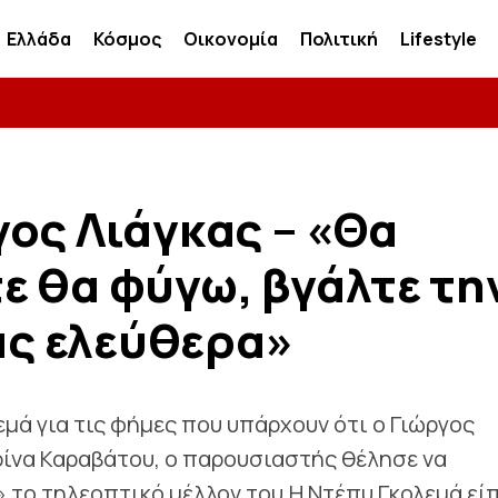
Ελλάδα
Κόσμος
Οικονομία
Πολιτική
Lifestyle
ος Λιάγκας – «Θα
ε θα φύγω, βγάλτε τη
σας ελεύθερα»
μά για τις φήμες που υπάρχουν ότι ο Γιώργος
ρίνα Καραβάτου, ο παρουσιαστής θέλησε να
» το τηλεοπτικό μέλλον του.Η Ντέπυ Γκολεμά είπ