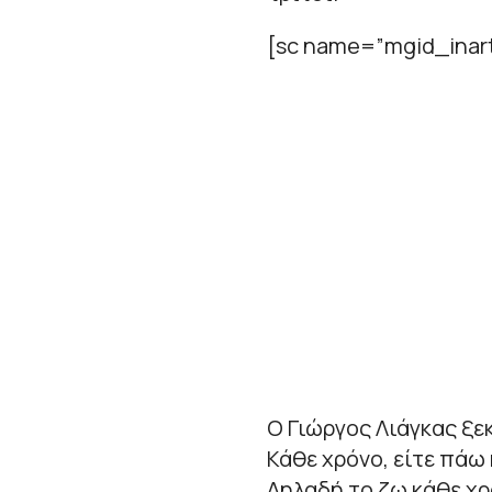
[sc name=”mgid_inart
Ο Γιώργος Λιάγκας ξε
Κάθε χρόνο, είτε πάω 
Δηλαδή το ζω κάθε χρ