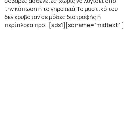
σοβαρές ασθένειες, χωρίς να λυγίσει από
την κόπωση ή τα γηρατειά.Το μυστικό του
δεν κρυβόταν σε μόδες διατροφής ή
περίπλοκα προ…[ads1][sc name=”midtext” ]